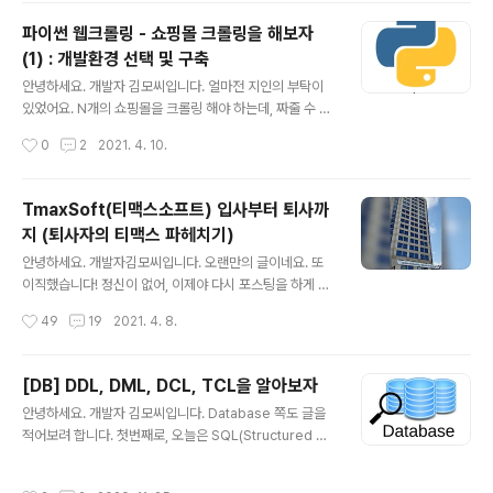
요. 개발자김모씨입니다. 오랜만의 글이네요. 또 이직했습
파이썬 웹크롤링 - 쇼핑몰 크롤링을 해보자
니다! 정신이 없어, 이제야 다시 포스팅을 하게 되었네요. a
(1) : 개발환경 선택 및 구축
rtist-developer.tistory.com/18 퇴사썰로 찾아 artist
글 내용
-developer.tistory.com https://artist-developer.
안녕하세요. 개발자 김모씨입니다. 얼마전 지인의 부탁이
tistory.com/18 내가 제조업계를 떠난 이유 (본격 개발자
있었어요. N개의 쇼핑몰을 크롤링 해야 하는데, 짜줄 수 있
퇴사 썰) 퇴사썰로 찾아뵙는 개발자 김모씨입니다. 오..
겠냐 하는 거였죠. 크롤러는 3년전 phantomJs를 활용해
작성시간
0
2
2021. 4. 10.
네이버카페, 블로그를 크롤링 해본 게 전부라서 거절하려
했지만, 워낙 막역한 사이기도 하고 제 스스로도 성장할 수
있겠다 싶어 해보기로 하였습니다. 혹시나 이 글을 보게 될
TmaxSoft(티맥스소프트) 입사부터 퇴사까
앞으로 크롤러를 개발하게 되실 분들께 도움이 되기를 바
지 (퇴사자의 티맥스 파헤치기)
라며 개발과 함께 그 기록을 남겨보려 합니다. NEEDS 분
글 내용
석 개발을 시작하기에 앞서 명확한 NEEDS 분석부터 해야
안녕하세요. 개발자김모씨입니다. 오랜만의 글이네요. 또
죠? 1. 폐쇄적 쇼핑몰 요청이 들어온 쇼핑몰들은 상당히 폐
이직했습니다! 정신이 없어, 이제야 다시 포스팅을 하게 되
쇄적이었습니다. 로그인한 유저들에게만 상품 정보를 제공
었네요. artist-developer.tistory.com/18 내가 제조
작성시간
49
19
2021. 4. 8.
하였기에, 크롤링 실행 전 로그인 기능이 필요합니다. 2. 상
업계를 떠난 이유 (본격 개발자 퇴사 썰) 퇴사썰로 찾아뵙
품 탭 전환 일반적..
는 개발자 김모씨입니다. 오늘은 왜 제가 제조업계를 퇴사
하고, 현재 회사로 이직을 했는지 그 이유에 대해 이야기해
[DB] DDL, DML, DCL, TCL을 알아보자
볼까 합 artist-developer.tistory.com 작년 이맘 때,
글 내용
안녕하세요. 개발자 김모씨입니다. Database 쪽도 글을
반도체 회사에서 퇴사를 했었는데요. 제조업을 떠나 이직
적어보려 합니다. 첫번째로, 오늘은 SQL(Structured Qu
한 곳이 바로, 티맥스 였습니다. 개발자들에겐 무척 유명하
ery Language)에서 흔히 사용되는 DDL, DML, DCL에
면서도 이직하기엔 멈칫하게 되는 회사죠. 소문이 참 많은
대해서 알아봅시다. DDL : Data Definition Language
회사이기 때문입니다. 학벌로 연봉을 나눈다더라~ 1인 사
작성시간