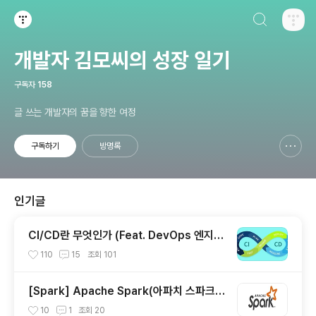
검색하기
티스토리
개발자 김모씨의 성장 일기
구독자
158
글 쓰는 개발자의 꿈을 향한 여정
구독하기
방명록
신고하기 레이어
열기
인기글
CI/CD란 무엇인가 (Feat. DevOps 엔지니
어)
110
15
조회
101
[Spark] Apache Spark(아파치 스파크)
란?
10
1
조회
20