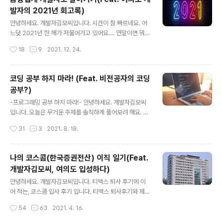
모씨입니다. 시간이 참 빠르네요. 어느덧 2021년 한 해가
발자의 2021년 회고록)
저물어가고 있어요.... 연말이면 뭐다?!?!?!? 회고록 한번 써
글 내용
야죠! 그래서 준비했습 artist-developer.tistory.com
안녕하세요. 개발자김모씨입니다. 시간이 참 빠르네요. 어
실력은 제자리인데 시간은 너무 빠르고, 나이는 먹어가
느덧 2021년 한 해가 저물어가고 있어요.... 연말이면 뭐
고.... 아쉬움이 잔뜩 묻어났던 회고록 이었습니다 ㅠㅠㅠㅠ
다?!?!?!? 회고록 한번 써야죠! 그래서 준비했습니다! 증권
작성시간
18
9
2021. 12. 24.
치열하게 살아야겠다고 새삼..
업계 IT 후기를 중심으로 2021 회고를 써보려 합니다. 아
직 안 보신 분은 먼저 보고 오세요! https://artist-devel
oper.tistory.com/42 나의 코스콤(한국증권전산) 이직
코딩 공부 하지 마라! (Feat. 비전공자의 코딩
일기(Feat. 개발자김모씨, 여의도 입성하다) 안녕하세요.
공부?)
개발자김모씨입니다. 티맥스 퇴사 후기에 이어 적는, 코스
글 내용
콤 입사 후기 입니다. 티맥스 퇴사후기와 제조업계 퇴사 후
-프로그래밍 공부 하지 마라!- 안녕하세요. 개발자김모씨
기는 아래 글을 참조하세요! http artist-developer.tist
입니다. 오늘은 무거운 주제를 솔직하게 풀어보려 해요. 4
ory.com 지난 1년의 회고록. 지금 바로, 시작합니다!! 역
차 산업혁명이다. 제2의 IT버블이다 하면서 프로그래밍이
작성시간
31
3
2021. 8. 18.
대급 정신 없었던 ..
기본 소양이 되는 시대라고 해도 과언이 아니죠? 얼마전에
도, 친구에게 연락이 왔었습니다. "요새 개발자가 대세라던
데, 나도 코딩이나 배워서 개발자 해볼까?" 연초에는 사촌
나의 코스콤(한국증권전산) 이직 일기(Feat.
동생도 저에게 물어봤어요. "형 나 이대로 가면 취업 안될
개발자김모씨, 여의도 입성하다)
것 같은데, 코딩 배워서 개발자할까? 개발자 요새 돈 엄청
글 내용
벌던데....?" 이 글을 읽고 있는 여러분들은 어떠신가요? 비
안녕하세요. 개발자김모씨입니다. 티맥스 퇴사 후기에 이
전공자분들, 최근에 IT 회사들 연봉 1000만원 2000만원
어 적는, 코스콤 입사 후기 입니다. 티맥스 퇴사후기와 제조
씩 올려줬다는 기사에 이런 고민을 해보시지 않으셨나요?
업계 퇴사 후기는 아래 글을 참조하세요! https://artist-d
작성시간
54
63
2021. 4. 16.
현업 개발자분들, 주변에서 이런 이야기를 심심치 않게 듣
eveloper.tistory.com/40 TmaxSoft(티맥스소프트)
고 있으시진 않나요?..
입사부터 퇴사까지 (퇴사자의 티맥스 파헤치기) 안녕하세