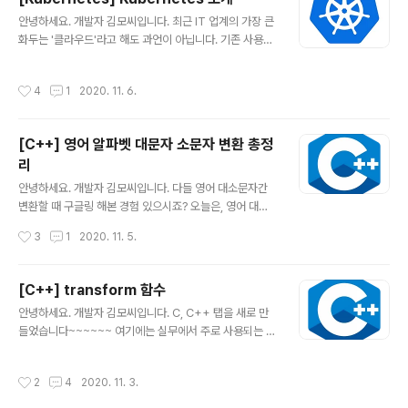
드에서 운영하고 사용자는 이를 스 artist-developer.tis
글 내용
tory.com IT 신기술을 배우면서 가장 어려운 것은, 역시
안녕하세요. 개발자 김모씨입니다. 최근 IT 업계의 가장 큰
생소한 용어와 컨셉이 아닐 수 없습니다. 그래서 오늘은, 쿠
화두는 '클라우드'라고 해도 과언이 아닙니다. 기존 사용자
버네티스의 구조에 대해 쉽고 빠르게 알아보겠습니다. 쿠
의 모바일에서 돌아가던 게임을 클라우드에서 운영하고 사
버네티스 구성 쿠버네티스의 기본적인..
용자는 이를 스트리밍해서 즐긴다거나, 내부 서버로 돌리
작성시간
4
1
2020. 11. 6.
던 서비스를 클라우드(AWS, GCP 등) 환경으로 전환하려
는 시도들이 많이 일어나고 있죠. 바야흐로 '대(大)클라우
드 시대'(대항해시대)라고 해도 과언이 아니죠. 오늘 이야
[C++] 영어 알파벳 대문자 소문자 변환 총정
기하려는 Kubernetes는 이 클라우드의 거대한 흐름에서
리
중심축이 되고 있는 기술입니다.(like 태풍의 눈) 그래서 오
글 내용
늘은 Kubernetes(짧게 말해 k8s)란 무엇인지에 대해 적
안녕하세요. 개발자 김모씨입니다. 다들 영어 대소문자간
어보려 합니다. 앞으로 Kubernetes에 대해서 쭉쭉 적어
변환할 때 구글링 해본 경험 있으시죠? 오늘은, 영어 대소
볼 생각이니 함께하자구요! 쿠버네티스란? 쿠버네티스를
문자 변환 방법을 총정리 해보겠습니다. 1. 직접 연산 코딩
작성시간
3
1
2020. 11. 5.
공부하면서 ..
의 묘미는 역시 밑바닥부터 직접 해보는 거죠? 모든 함수는
쓰기 전에, 원리를 알아야 하는 법입니다. 원리를 이해하고
나서, 이미 구현된 함수를 쓸 때 더 효율적으로 쓸 수 있죠.
[C++] transform 함수
로우레벨로 직접 짜봅시다!!! (근엄) #include #include
글 내용
안녕하세요. 개발자 김모씨입니다. C, C++ 탭을 새로 만
#include using namespace std; int mytolower(in
들었습니다~~~~~~ 여기에는 실무에서 주로 사용되는 함
t c) { if ((c >= 'A') && (c = 'a') && (c
수들, 또는 코딩테스트에서 사용하면 편리한 함수들을 간
단하고 가볍게 공유할 거에요! 저도 레퍼런스 자료로 삼고,
작성시간
2
4
2020. 11. 3.
여러분도 공유받고 알아갈 수 있으니, 누이좋고 매부좋고
도랑치고 가재잡고 님도보고 뽕도따고 마당쓸다 돈도줍는