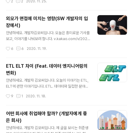
2
2
2020. 11. 25.
- 데이터 정의어 DDL은 데이터베이스 스키마를 정의하거
무실을 준다더라~ 오늘은 이직부터 퇴사까지. 제가 보고..
나 조작하기 위한 언어입니다. 생성, 수정, 삭제 등의 데이
터 전체 골격을 결정하는 역할을 담당합니다. DDL의 대상
외모가 면접에 미치는 영향(SW 개발자의 입
은 SCHEMA, DOMAIN, TABLE, VIEW, INDEX 등이
장에서)
있습니다. 단, DDL은 명령어를 입력하는 순간 작업이 즉시
글 내용
완료(AUTO COMMIT)되기 때문에 주의하여야 합니다.
안녕하세요. 개발자김모씨입니다. 오늘은 흥미로운 기사를
종류 역할 CREATE 대상 객체를 생성합니다. ALTER 대
보고, 이야기를 나눠보려 합니다. v.kakao.com/v/2020
상 객체의 구조를..
1119012207829 기업 절반 이상 "지원자의 '외모' 채용
작성시간
6
6
2020. 11. 19.
평가에 영향 미쳐"..평균 30% [서울=뉴시스] 김종민 기자
= 직무 역량과 관련 없는 지원자의 ‘외모’가 채용 평가에서
배제돼야 한다는 사회적 요구가 계속되고 있지만, 여전히
ETL ELT 차이 (Feat. 데이터 엔지니어링의
영향을 미치고 있는 것으로 나타났다. 구인구 v.kakao.co
변화)
m 우리는 철저히 지원자의 입장에서, '외모 때문에 면접에
글 내용
서 떨어지지 않을까?' 하는 고민을 수 차례 해본 경험이 있
안녕하세요. 개발자 김모씨입니다. 오늘의 이야기는 ETL,
습니다. 취준생이 외모 때문에 합격 여부를 걱정한다는 수
ELT에 관한 이야기입니다. ETL. 데이터와 밀접한 분야에
많은 기사도 있었습니다. 위 기사에 따르면, 사람인에서는
서 일하고 계신 분들은 많이 들어보셨을 겁니다. 최근엔 'E
작성시간
9
1
2020. 11. 18.
독특하게도 기업체를 대상으로 조사를 했네요. 그 결과로..
TL 시대의 종말'이라고 할 정도로, ETL에서 ELT로 흐름
이 바뀌고 있죠. 그래서 오늘은, ETL과 ELT는 무엇이고 왜
이러한 변화의 흐름이 생겨났는지에 대해 이야기해보겠습
어떤 회사에 취업해야 할까? (개발자에게 좋
니다. ETL이란? 보통 데이터 엔지니어 또는 데이터베이스
은 회사)
엔지니어의 일은 ETL에서 시작한다고 해도 과언이 아닙니
글 내용
다. ETL이란 Extract, Transform, Load 세 단어의 축
안녕하세요. 개발자 김모씨입니다. 제 글을 보시는 취준생