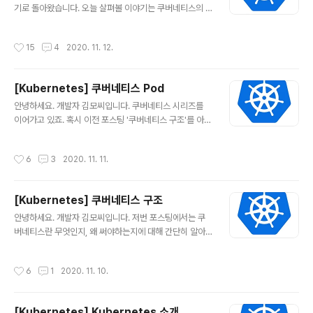
포스팅에서 알아보았던 Pod를 이용해서 서비스를 동작 중
기로 돌아왔습니다. 오늘 살펴볼 이야기는 쿠버네티스의 n
인 환경을 가정해봅시다. 개발자 김모씨는 정말 노력에 노..
amespace 입니다! namespace란? 우리는 저번 포스
팅에서 쿠버네티스 클러스터 위에 pod을 올리는 것에 대
작성시간
15
4
2020. 11. 12.
해 보았습니다. 쿠버네티스 구조를 중심으로 다시 리마인
드 해보자면, 이처럼, 쿠버네티스의 워커 노드 위에 각 po
d들이 배포되는 거죠. 여기서 문제! 용도와 목적이 다른 수
[Kubernetes] 쿠버네티스 Pod
많은 오브젝트들이 배포되면 어떻게 될까요? 쿠버네티스
글 내용
오브젝트에서는 pod만 있는 것이 아니죠. label, deploy
안녕하세요. 개발자 김모씨입니다. 쿠버네티스 시리즈를
ment, statefulset, secret 등 다양한 리소스가 있는데
이어가고 있죠. 혹시 이전 포스팅 '쿠버네티스 구조'를 아직
요. 그렇기 때문에 비슷한 이름의 오브젝트들이 수없이 많
안 보신 분은 얼렁 다녀오세요~ artist-developer.tisto
이 생길 것이고, 쿠버네티스 환경 운영자와 사용자는 관리
ry.com/31 [Kubernetes] 쿠버네티스 구조 안녕하세
작성시간
6
3
2020. 11. 11.
와 사용 측..
요. 개발자 김모씨입니다. 저번 포스팅에서는 쿠버네티스
란 무엇인지, 왜 써야하는지에 대해 간단히 알아보았는데
요. (혹시 아직 안 보신 분은 얼 artist-developer.tistor
[Kubernetes] 쿠버네티스 구조
y.com 오늘은 쿠버네티스의 Pod에 대해서 알아볼 겁니
글 내용
다. 물론, 깊게 들어가면 오늘 볼 내용 외에도 수많은 오브
안녕하세요. 개발자 김모씨입니다. 저번 포스팅에서는 쿠
젝트들이 있지만, 가장 기본적인 것들부터 천천히 알아볼
버네티스란 무엇인지, 왜 써야하는지에 대해 간단히 알아
게요~~ Pod이란? 저번 포스팅에도 잠깐 나왔었죠. Pod
보았는데요. (혹시 아직 안 보신 분은 얼른 보고 오세요!!!)
에 대해 먼저 알아봅시다. Pod는 쿠버네티스의 ..
artist-developer.tistory.com/30 [Kubernetes] K
작성시간
6
1
2020. 11. 10.
ubernetes 소개 안녕하세요. 개발자 김모씨입니다. 최근
IT 업계의 가장 큰 화두는 '클라우드'라고 해도 과언이 아닙
니다. 기존 사용자의 모바일에서 돌아가던 게임을 클라우
[Kubernetes] Kubernetes 소개