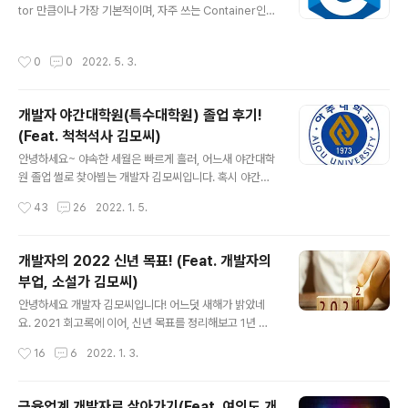
tor 만큼이나 가장 기본적이며, 자주 쓰는 Container인 L
ist에 대해 알아보겠습니다. 목차 List란 무엇인가? 간단히
List에 대해서 알아보죠. 저번 글에서 C++의 Vector에
작성시간
0
0
2022. 5. 3.
대해서 알아봤었죠? 아직 안 본 분들은 우선 보고 오시구
요...(호다닥) https://artist-developer.tistory.com/
35 [C++] STL Vector 사용법 안녕하세요. 개발자 김모
개발자 야간대학원(특수대학원) 졸업 후기!
씨입니다. 오늘은, C++의 시작과 끝이라 할 수 있는 Vect
(Feat. 척척석사 김모씨)
or에 대해 알아보겠습니다. 우리가 C언어를 사용할 때 가
글 내용
장 스트레스 받는 일은 무엇이었나요? 뭐...여러가지가 있
안녕하세요~ 야속한 세월은 빠르게 흘러, 어느새 야간대학
artist-developer.tistory.com Vector 외에도 L..
원 졸업 썰로 찾아뵙는 개발자 김모씨입니다. 혹시 야간대
학원 입사 썰 안 보신 분 계신가요? (어디 어디) https://ar
작성시간
43
26
2022. 1. 5.
tist-developer.tistory.com/19 내가 야간대학원(특수
대학원)에 진학한 이유 안녕하세요~ 퇴사썰에 이어, 야간
대학원 썰로 찾아뵙는 개발자 김모씨입니다. 혹시 퇴사썰
개발자의 2022 신년 목표! (Feat. 개발자의
을 아직 안 보신 분이 계시다면, 얼른 다녀오시죠. (치근 art
부업, 소설가 김모씨)
ist-developer.tistory.com 위 글처럼 저는 2018년 1
글 내용
월 첫직장에 입사 후, 2018년 하반기에 야간대학원(특수
안녕하세요 개발자 김모씨입니다! 어느덧 새해가 밝았네
대학원)에 진학하였습니다. 중간에 휴학도 하고 이래저래
요. 2021 회고록에 이어, 신년 목표를 정리해보고 1년 뒤,
조금 밀렸지만, 드디어 졸업을 합니다!!!! 인생에 흔치 않은
이 글을 다시 보며 스스로를 셀프체크해보려 합니다! 회고
작성시간
16
6
2022. 1. 3.
새로운 이벤트라니, 후기 글 한번 ..
록 아직 안보신 분들은 보고오세요! https://artist-devel
oper.tistory.com/44 금융업계 개발자로 살아가기(Fea
t. 여의도 개발자의 2021년 회고록) 안녕하세요. 개발자김
금융업계 개발자로 살아가기(Feat. 여의도 개