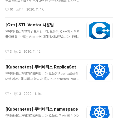
약어죠. 각각의 의미를 살펴보면, Extract : 소스 data로부
분도 있으실까요? 저 역시 3년 전 취준생이었습니다. 한 시
터 추출 Transform : DeNomalize 등의 추출된 데이터
즌만에 무조건! 취업한다! 라는 의지 아래 한 시즌에 서류 1
작성시간
10
14
2020. 11. 17.
변형 Load : DW(DataW..
20개를 냈던 괴물이었죠. 인적성을 25 여개 회사를 보았
고, 거르고 걸러 15 여개의 회사 면접을 봤었습니다. 뭐....
이런 썰은 좀 더 나중에 풀어볼 거구요.... 오늘은 지난 3년
[C++] STL Vector 사용법
간 개발자로 일하면서 느꼈던, 어떤 회사에서 일해야 하는
글 내용
안녕하세요. 개발자 김모씨입니다. 오늘은, C++의 시작과
가 에 대해 담백하게 적어보려 합니다. (이 글은 특정 기업
끝이라 할 수 있는 Vector에 대해 알아보겠습니다. 우리가
을 홍보한다거나 추천해주는 글이 아닙니다.) 개발자 전성
C언어를 사용할 때 가장 스트레스 받는 일은 무엇이었나
시대 4차 산업혁명, 스마트 팩토리, 디지털 트랜스폼, 빅데
요? 뭐...여러가지가 있겠지만...(지옥의 C언어) 아무래도
이터, 인공지능, ... 익숙한 키워드죠? 이런 키워드 아래 수
작성시간
3
2
2020. 11. 16.
동적배열 부분이 아닐까 싶습니다. int형 동적 배열을 생성
많은 회사들에서 개발자를 채용하고 있습니다. 제조업계는
한다고 하면, #include #include // malloc, free 함수
물론..
가 선언된 헤더 파일 int main() { int size; scanf("%d",
[Kubernetes] 쿠버네티스 ReplicaSet
&size); int *numPtr = malloc(sizeof(int) * size); //
글 내용
(int 크기 * 입력받은 크기)만큼 동적 메모리 할당 free(nu
안녕하세요. 개발자김모씨입니다. 오늘은 ReplicaSet에
mPtr); // 동적으로 할당한 메모리 해제 } 이런 식으로, ma
대해 이야기해 보려고 합니다. 혹시 Kubernetes Pod 포
lloc과 free를 ..
스팅 안보신 분들은 얼릉 다녀오세요~~ artist-develop
er.tistory.com/32?category=949818 [Kubernet
작성시간
4
3
2020. 11. 16.
es] 쿠버네티스 Pod 안녕하세요. 개발자 김모씨입니다.
쿠버네티스 시리즈를 이어가고 있죠. 혹시 이전 포스팅 '쿠
버네티스 구조'를 아직 안 보신 분은 얼렁 다녀오세요~ art
[Kubernetes] 쿠버네티스 namespace
ist-developer.tistory.com/31 안 artist-develope
글 내용
r.tistory.com 레플리카셋(ReplicaSet) 이란? 자. 이전
안녕하세요. 개발자김모씨입니다. 오늘도 쿠버네티스 이야