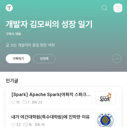
검색하기
티스토리
개발자 김모씨의 성장 일기
구독자
158
글 쓰는 개발자의 꿈을 향한 여정
구독하기
방명록
신고하기 레이어
열기
인기글
[Spark] Apache Spark(아파치 스파크)
란?
10
1
조회
23
내가 야간대학원(특수대학원)에 진학한 이유
33
15
조회
15