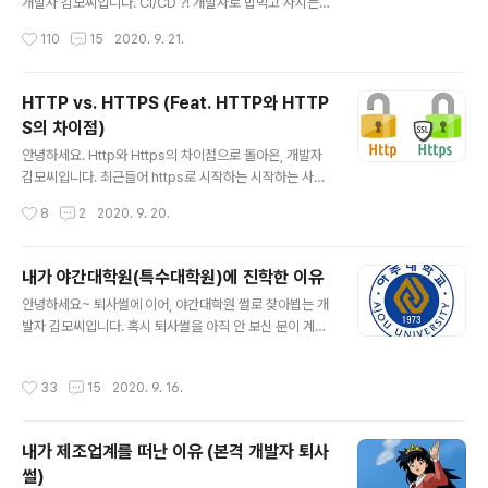
개발자 김모씨입니다. CI/CD ?! 개발자로 밥먹고 사시는
니깐..." A씨는 가방을 슬그머니 내려놓고, ..
분들이시라면, 혹은 IT서비스 업계에 종사하시는 분들이라
작성시간
110
15
2020. 9. 21.
면, 한 번 쯤은 들어봤을 법한 용어인데요. 흔히, DevOps
엔지니어의 핵심 업무라고들 하죠. 그런데 혹시 정확히 무
슨 뜻인지 모르시면서 고개를 끄덕거리고 넘어간 경험....있
HTTP vs. HTTPS (Feat. HTTP와 HTTP
으신가요? 우리 서로가 무슨 일을 하고 있는지는 알아야 하
S의 차이점)
잖아요.... 그래서 오늘은 제가, 이 CI/CD 가 무엇이고 이
글 내용
쪽 분야가 왜 중요한지! 에 대해 설명해드릴게요. CI (Cont
안녕하세요. Http와 Https의 차이점으로 돌아온, 개발자
inuous Integration) 먼저 CI부터 살펴볼까요? CI는 Co
김모씨입니다. 최근들어 https로 시작하는 시작하는 사이
ntinuous Integration 즉, 지속적인 통합이라는 의미입
트들이 늘어나고 있죠? 뭐...보안이 강화되었다는 건 알겠
작성시간
8
2
2020. 9. 20.
니다. 지속적인 통합이란, 어플리..
는데... 무슨 차이인지 정확히 모르는 분들 많으시죠? 오늘
은 Http와 Https는 각각 무엇이고, Https의 장점은 무엇
인지에 대해 쉽고 명확하게 이야기 해보려 합니다. HTTP
내가 야간대학원(특수대학원)에 진학한 이유
와 HTTPS의 의미 먼저 http와 https의 의미에 대해 알
글 내용
안녕하세요~ 퇴사썰에 이어, 야간대학원 썰로 찾아뵙는 개
아야겠죠? http는 HyperText Transfer Protocol의
발자 김모씨입니다. 혹시 퇴사썰을 아직 안 보신 분이 계시
약자입니다. 네. 무슨 말인지 전혀 모르시겠다구요? (사실
다면, 얼른 다녀오시죠. (치근덕 치근덕) artist-develop
전공자 빼고 저걸 보자마자 이해할 있는 사람이 얼마나 되
er.tistory.com/18 내가 제조업계를 떠난 이유(본격 개발
겠어요...) 각 단어별로 하나하나 풀어서 접근해보죠. //Hy
작성시간
33
15
2020. 9. 16.
자 퇴사 썰) 퇴사썰로 찾아뵙는 개발자 김모씨입니다. 오늘
perText : 비선형적 링크를 통해..
은 왜 제가 제조업계를 퇴사하고, 현재 회사로 이직을 했는
지 그 이유에 대해 이야기해볼까 합니다. 최근에 개발자 꼬
내가 제조업계를 떠난 이유 (본격 개발자 퇴사
동 님의 글을 보고 저도 저의 artist-developer.tistory.
썰)
com 저는 2018년 9월 아주대학교 정보통신대학원에 입
글 내용