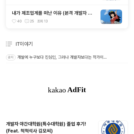
내가 제조업계를 떠난 이유 (본격 개발자 퇴
사 썰)
40
25
조회
13
IT이야기
분류 전체보기
주요 글 목록
개발에 누구보다 진심인, 그러나 개발자보다는 작가이고 싶은 🤔
공지
개발자 야간대학원(특수대학원) 졸업 후기!
(Feat. 척척석사 김모씨)
글 내용