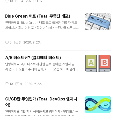
10
14
2020. 11. 17.
변형 Load : DW(DataW..
20개를 냈던 괴물이었죠. 인적성을 25 여개 회사를 보았
고, 거르고 걸러 15 여개의 회사 면접을 봤었습니다. 뭐....
이런 썰은 좀 더 나중에 풀어볼 거구요.... 오늘은 지난 3년
Blue Green 배포 (Feat. 무중단 배포)
간 개발자로 일하면서 느꼈던, 어떤 회사에서 일해야 하는
글 내용
안녕하세요. Blue Green 배포 글로 돌아온, 개발자 김모
가 에 대해 담백하게 적어보려 합니다. (이 글은 특정 기업
씨입니다. 혹시 이전 포스팅인 A/B 테스트란? 글 모두 보
을 홍보한다거나 추천해주는 글이 아닙니다.) 개발자 전성
셨나요? 오늘 할 이야기는 A/B 테스트와 비슷한 점이 많으
시대 4차 산업혁명, 스마트 팩토리, 디지털 트랜스폼, 빅데
니, 아직 안 보신 분들은~ 얼른 훑고 오시죠!
이터, 인공지능, ... 익숙한 키워드죠? 이런 키워드 아래 수
작성시간
5
3
2020. 9. 23.
많은 회사들에서 개발자를 채용하고 있습니다. 제조업계는
물론..
A/B 테스트란? (알파베타 테스트)
글 내용
안녕하세요. A/B 테스트에 관한 글로 돌아온, 개발자 김모
씨 입니다. 오늘의 주제에 앞서, 시나리오를 하나 떠올려 보
죠. " A씨는 인터넷 쇼핑몰 회사에 다니는 FE(Front-End)
엔지니어입니다. 몇날몇일을 고민하다가, 쇼핑몰 홈페이지
작성시간
10
4
2020. 9. 22.
를 개선하였습니다. 깃에 커밋을 날리고 병합을 한 후, 칼퇴
를 준비하네요. 퇴근 하기 전, 쇼핑몰 운영팀(DevOps)에
배포 요청 메일을 보냅니다. 이제 가방을 들고 퇴근하려는
CI/CD란 무엇인가 (Feat. DevOps 엔지니
데.... '띠링!' 쇼핑몰 운영팀의 개발자 김모씨가 메시지 보냈
어)
네요. "UI 수정하셨네요. A/B 테스트 해야하죠? 테스트 시
글 내용
나리오 작성해주세요." 고개를 갸웃하는 A씨. "A/B 테스
안녕하세요. 개발자의 용어를 쉽고 명확하게 설명해드리는
트? 그게 뭐람....개발자(놈)들은 꼭 자기들끼리 용어 쓴다