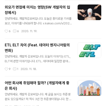
하고, 현재 회사로 이직을 했는지 그 이유에 대해 이야기해
외모가 면접에 미치는 영향(SW 개발자의 입
볼까 합 artist-developer.tistory.com 작년 이맘 때,
장에서)
반도체 회사에서 퇴사를 했었는데요. 제조업을 떠나 이직
글 내용
한 곳이 바로, 티맥스 였습니다. 개발자들에겐 무척 유명하
안녕하세요. 개발자김모씨입니다. 오늘은 흥미로운 기사를
면서도 이직하기엔 멈칫하게 되는 회사죠. 소문이 참 많은
보고, 이야기를 나눠보려 합니다. v.kakao.com/v/2020
회사이기 때문입니다. 학벌로 연봉을 나눈다더라~ 1인 사
1119012207829 기업 절반 이상 "지원자의 '외모' 채용
작성시간
6
6
2020. 11. 19.
무실을 준다더라~ 오늘은 이직부터 퇴사까지. 제가 보고..
평가에 영향 미쳐"..평균 30% [서울=뉴시스] 김종민 기자
= 직무 역량과 관련 없는 지원자의 ‘외모’가 채용 평가에서
배제돼야 한다는 사회적 요구가 계속되고 있지만, 여전히
ETL ELT 차이 (Feat. 데이터 엔지니어링의
영향을 미치고 있는 것으로 나타났다. 구인구 v.kakao.co
변화)
m 우리는 철저히 지원자의 입장에서, '외모 때문에 면접에
글 내용
서 떨어지지 않을까?' 하는 고민을 수 차례 해본 경험이 있
안녕하세요. 개발자 김모씨입니다. 오늘의 이야기는 ETL,
습니다. 취준생이 외모 때문에 합격 여부를 걱정한다는 수
ELT에 관한 이야기입니다. ETL. 데이터와 밀접한 분야에
많은 기사도 있었습니다. 위 기사에 따르면, 사람인에서는
서 일하고 계신 분들은 많이 들어보셨을 겁니다. 최근엔 'E
작성시간
9
1
2020. 11. 18.
독특하게도 기업체를 대상으로 조사를 했네요. 그 결과로..
TL 시대의 종말'이라고 할 정도로, ETL에서 ELT로 흐름
이 바뀌고 있죠. 그래서 오늘은, ETL과 ELT는 무엇이고 왜
이러한 변화의 흐름이 생겨났는지에 대해 이야기해보겠습
어떤 회사에 취업해야 할까? (개발자에게 좋
니다. ETL이란? 보통 데이터 엔지니어 또는 데이터베이스
은 회사)
엔지니어의 일은 ETL에서 시작한다고 해도 과언이 아닙니
글 내용
다. ETL이란 Extract, Transform, Load 세 단어의 축
안녕하세요. 개발자 김모씨입니다. 제 글을 보시는 취준생
약어죠. 각각의 의미를 살펴보면, Extract : 소스 data로부
분도 있으실까요? 저 역시 3년 전 취준생이었습니다. 한 시
터 추출 Transform : DeNomalize 등의 추출된 데이터
즌만에 무조건! 취업한다! 라는 의지 아래 한 시즌에 서류 1
작성시간