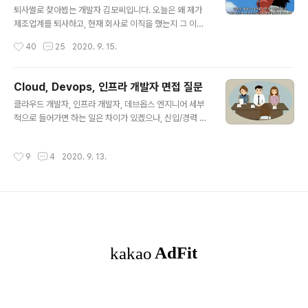
학하여 현재 4학기를 모두 마치고, 수료 상태로 논문을 작
퇴사썰로 찾아뵙는 개발자 김모씨입니다. 오늘은 왜 제가
성 중입니다. 많은 개발자, 아니 개발자를 넘어 많은 직장인
제조업계를 퇴사하고, 현재 회사로 이직을 했는지 그 이유
분들이 고민하시죠. 야간대학원(특수대학원)..
에 대해 이야기해볼까 합니다. 최근에 개발자 꼬동 님의 글
작성시간
40
25
2020. 9. 15.
을 보고 저도 저의 이야기를 하고 싶어졌어요. 정신나갔냐
며 두손 들고 막는 주변의 만류에도, 많은 걸 포기하면서도,
퇴사를 결심했던 이유. 이직을 결심했던 이유. 시작합니다.
Cloud, Devops, 인프라 개발자 면접 질문
저는 25살의 나이로, 2018년 1월 누구나 아는 그 그룹의
글 내용
클라우드 개발자, 인프라 개발자, 데브옵스 엔지니어 세부
반도체 쪽에 입사했습니다. 남자 치고 굉장히 빠른 나이었
적으로 들어가면 하는 일은 차이가 있겠으나, 신입/경력 입
죠. 휴학 한번도 없이, 군휴학도 최소로 하고 달렸으니까요.
사 면접 시 받는 질문에는 큰 차이가 없을 것이라 생각한다.
첫회사는 저에게 아직도 인상 깊었던 게, 입사날(신입 연수
1. 클라우드 컴퓨팅이란 무엇인가? 2. 스케일 아웃(Scale-
원에 들어간 첫 날)이 제 생일이었어요 ㅎㅎㅎㅎㅎ 선물같
작성시간
9
4
2020. 9. 13.
out)과 스케일 업(Scale-up)의 차이를 설명하라. 3. MS
은 회사였죠 회사에서 생일파티를 해주더라구요. ㅋㅋㅋㅋ
A(Micro Soft Architecture)의 개념을 설명하라. 4. M
ㅋㅋㅋ 몰래카메라도 해주..
SA의 장점은 무엇인가? 기존 방식에 비해 어떤 Benefit을
가져올 수 있는가? 그리고 그에 따른 단점이나 리스크가 있
는가? 5. 컨테이너란 무엇인지 설명하라. 6. 컨테이너를 위
한 운영 환경에는 어떠한 것들이 있는가? 가장 많이 사용되
는 것은 무엇인가? 7. 쿠버네티스가 가장 선호되는 이유가
무엇이라고 생각하는가? 8. 쿠버..