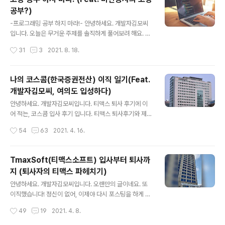
일기(Feat. 개발자김모씨, 여의도 입성하다) 안녕하세요.
공부?)
개발자김모씨입니다. 티맥스 퇴사 후기에 이어 적는, 코스
글 내용
콤 입사 후기 입니다. 티맥스 퇴사후기와 제조업계 퇴사 후
-프로그래밍 공부 하지 마라!- 안녕하세요. 개발자김모씨
기는 아래 글을 참조하세요! http artist-developer.tist
입니다. 오늘은 무거운 주제를 솔직하게 풀어보려 해요. 4
ory.com 지난 1년의 회고록. 지금 바로, 시작합니다!! 역
차 산업혁명이다. 제2의 IT버블이다 하면서 프로그래밍이
작성시간
31
3
2021. 8. 18.
대급 정신 없었던 ..
기본 소양이 되는 시대라고 해도 과언이 아니죠? 얼마전에
도, 친구에게 연락이 왔었습니다. "요새 개발자가 대세라던
데, 나도 코딩이나 배워서 개발자 해볼까?" 연초에는 사촌
나의 코스콤(한국증권전산) 이직 일기(Feat.
동생도 저에게 물어봤어요. "형 나 이대로 가면 취업 안될
개발자김모씨, 여의도 입성하다)
것 같은데, 코딩 배워서 개발자할까? 개발자 요새 돈 엄청
글 내용
벌던데....?" 이 글을 읽고 있는 여러분들은 어떠신가요? 비
안녕하세요. 개발자김모씨입니다. 티맥스 퇴사 후기에 이
전공자분들, 최근에 IT 회사들 연봉 1000만원 2000만원
어 적는, 코스콤 입사 후기 입니다. 티맥스 퇴사후기와 제조
씩 올려줬다는 기사에 이런 고민을 해보시지 않으셨나요?
업계 퇴사 후기는 아래 글을 참조하세요! https://artist-d
작성시간
54
63
2021. 4. 16.
현업 개발자분들, 주변에서 이런 이야기를 심심치 않게 듣
eveloper.tistory.com/40 TmaxSoft(티맥스소프트)
고 있으시진 않나요?..
입사부터 퇴사까지 (퇴사자의 티맥스 파헤치기) 안녕하세
요. 개발자김모씨입니다. 오랜만의 글이네요. 또 이직했습
TmaxSoft(티맥스소프트) 입사부터 퇴사까
니다! 정신이 없어, 이제야 다시 포스팅을 하게 되었네요. a
지 (퇴사자의 티맥스 파헤치기)
rtist-developer.tistory.com/18 퇴사썰로 찾아 artist
글 내용
-developer.tistory.com https://artist-developer.
안녕하세요. 개발자김모씨입니다. 오랜만의 글이네요. 또
tistory.com/18 내가 제조업계를 떠난 이유 (본격 개발자
이직했습니다! 정신이 없어, 이제야 다시 포스팅을 하게 되
퇴사 썰) 퇴사썰로 찾아뵙는 개발자 김모씨입니다. 오..
었네요. artist-developer.tistory.com/18 내가 제조
작성시간
49
19
2021. 4. 8.
업계를 떠난 이유 (본격 개발자 퇴사 썰) 퇴사썰로 찾아뵙
는 개발자 김모씨입니다. 오늘은 왜 제가 제조업계를 퇴사