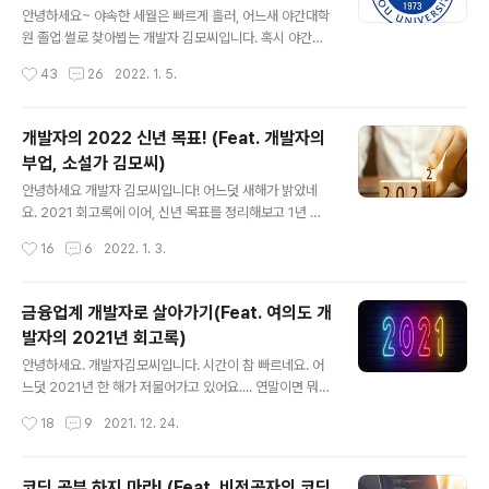
안녕하세요~ 야속한 세월은 빠르게 흘러, 어느새 야간대학
원 졸업 썰로 찾아뵙는 개발자 김모씨입니다. 혹시 야간대
학원 입사 썰 안 보신 분 계신가요? (어디 어디) https://ar
작성시간
43
26
2022. 1. 5.
tist-developer.tistory.com/19 내가 야간대학원(특수
대학원)에 진학한 이유 안녕하세요~ 퇴사썰에 이어, 야간
대학원 썰로 찾아뵙는 개발자 김모씨입니다. 혹시 퇴사썰
개발자의 2022 신년 목표! (Feat. 개발자의
을 아직 안 보신 분이 계시다면, 얼른 다녀오시죠. (치근 art
부업, 소설가 김모씨)
ist-developer.tistory.com 위 글처럼 저는 2018년 1
글 내용
월 첫직장에 입사 후, 2018년 하반기에 야간대학원(특수
안녕하세요 개발자 김모씨입니다! 어느덧 새해가 밝았네
대학원)에 진학하였습니다. 중간에 휴학도 하고 이래저래
요. 2021 회고록에 이어, 신년 목표를 정리해보고 1년 뒤,
조금 밀렸지만, 드디어 졸업을 합니다!!!! 인생에 흔치 않은
이 글을 다시 보며 스스로를 셀프체크해보려 합니다! 회고
작성시간
16
6
2022. 1. 3.
새로운 이벤트라니, 후기 글 한번 ..
록 아직 안보신 분들은 보고오세요! https://artist-devel
oper.tistory.com/44 금융업계 개발자로 살아가기(Fea
t. 여의도 개발자의 2021년 회고록) 안녕하세요. 개발자김
금융업계 개발자로 살아가기(Feat. 여의도 개
모씨입니다. 시간이 참 빠르네요. 어느덧 2021년 한 해가
발자의 2021년 회고록)
저물어가고 있어요.... 연말이면 뭐다?!?!?!? 회고록 한번 써
글 내용
야죠! 그래서 준비했습 artist-developer.tistory.com
안녕하세요. 개발자김모씨입니다. 시간이 참 빠르네요. 어
실력은 제자리인데 시간은 너무 빠르고, 나이는 먹어가
느덧 2021년 한 해가 저물어가고 있어요.... 연말이면 뭐
고.... 아쉬움이 잔뜩 묻어났던 회고록 이었습니다 ㅠㅠㅠㅠ
다?!?!?!? 회고록 한번 써야죠! 그래서 준비했습니다! 증권
작성시간
18
9
2021. 12. 24.
치열하게 살아야겠다고 새삼..
업계 IT 후기를 중심으로 2021 회고를 써보려 합니다. 아
직 안 보신 분은 먼저 보고 오세요! https://artist-devel
oper.tistory.com/42 나의 코스콤(한국증권전산) 이직
코딩 공부 하지 마라! (Feat. 비전공자의 코딩