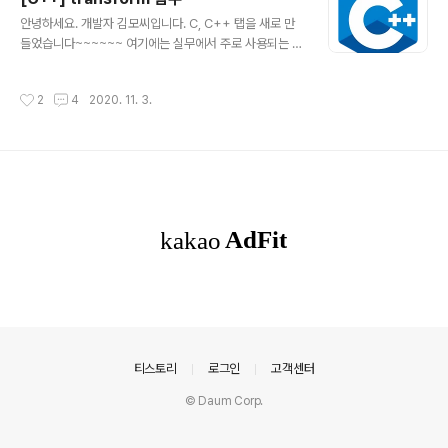
로우레벨로 직접 짜봅시다!!! (근엄) #include #include
글 내용
안녕하세요. 개발자 김모씨입니다. C, C++ 탭을 새로 만
#include using namespace std; int mytolower(in
들었습니다~~~~~~ 여기에는 실무에서 주로 사용되는 함
t c) { if ((c >= 'A') && (c = 'a') && (c
수들, 또는 코딩테스트에서 사용하면 편리한 함수들을 간
단하고 가볍게 공유할 거에요! 저도 레퍼런스 자료로 삼고,
작성시간
2
4
2020. 11. 3.
여러분도 공유받고 알아갈 수 있으니, 누이좋고 매부좋고
도랑치고 가재잡고 님도보고 뽕도따고 마당쓸다 돈도줍는
일석이조의 시간~~~이겠죠!!!!!(자기합리화) 그럼 시작해
보죠! transform 함수의 원형 transform 함수는 에 정의
되어 있습니다! 특정 함수를 써서 값을 변경하거나 할 때 유
용한 함수죠. 형태는 크게 두 가지로 나눌 수 있는데요. 단
항(unary) 항수형 포맷과 이항(binary) 함수형 포맷입니
다. 단항, 이항 하니까 어려우신가요....? 쉽게 표현하자면, ..
의안내
티스토리
로그인
고객센터
© Daum Corp.