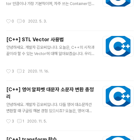
tor 만큼이나 가장 기본적이며, 자주 쓰는 Container인 L
ist에 대해 알아보겠습니다. 목차 List란 무엇인가? 간단히
List에 대해서 알아보죠. 저번 글에서 C++의 Vector에
작성시간
0
0
2022. 5. 3.
대해서 알아봤었죠? 아직 안 본 분들은 우선 보고 오시구
요...(호다닥) https://artist-developer.tistory.com/
35 [C++] STL Vector 사용법 안녕하세요. 개발자 김모
[C++] STL Vector 사용법
씨입니다. 오늘은, C++의 시작과 끝이라 할 수 있는 Vect
글 내용
or에 대해 알아보겠습니다. 우리가 C언어를 사용할 때 가
안녕하세요. 개발자 김모씨입니다. 오늘은, C++의 시작과
장 스트레스 받는 일은 무엇이었나요? 뭐...여러가지가 있
끝이라 할 수 있는 Vector에 대해 알아보겠습니다. 우리가
artist-developer.tistory.com Vector 외에도 L..
C언어를 사용할 때 가장 스트레스 받는 일은 무엇이었나
요? 뭐...여러가지가 있겠지만...(지옥의 C언어) 아무래도
작성시간
3
2
2020. 11. 16.
동적배열 부분이 아닐까 싶습니다. int형 동적 배열을 생성
한다고 하면, #include #include // malloc, free 함수
가 선언된 헤더 파일 int main() { int size; scanf("%d",
[C++] 영어 알파벳 대문자 소문자 변환 총정
&size); int *numPtr = malloc(sizeof(int) * size); //
리
(int 크기 * 입력받은 크기)만큼 동적 메모리 할당 free(nu
글 내용
mPtr); // 동적으로 할당한 메모리 해제 } 이런 식으로, ma
안녕하세요. 개발자 김모씨입니다. 다들 영어 대소문자간
lloc과 free를 ..
변환할 때 구글링 해본 경험 있으시죠? 오늘은, 영어 대소
문자 변환 방법을 총정리 해보겠습니다. 1. 직접 연산 코딩
작성시간
3
1
2020. 11. 5.
의 묘미는 역시 밑바닥부터 직접 해보는 거죠? 모든 함수는
쓰기 전에, 원리를 알아야 하는 법입니다. 원리를 이해하고
나서, 이미 구현된 함수를 쓸 때 더 효율적으로 쓸 수 있죠.
[C++] transform 함수