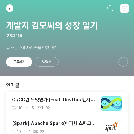
검색하기
티스토리
개발자 김모씨의 성장 일기
구독자
158
글 쓰는 개발자의 꿈을 향한 여정
구독하기
방명록
신고하기 레이어
열기
인기글
CI/CD란 무엇인가 (Feat. DevOps 엔지니
어)
110
15
조회
102
[Spark] Apache Spark(아파치 스파크)
란?
10
1
조회
22