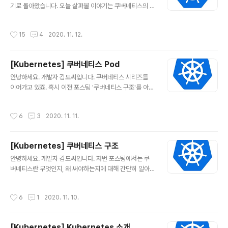
포스팅에서 알아보았던 Pod를 이용해서 서비스를 동작 중
기로 돌아왔습니다. 오늘 살펴볼 이야기는 쿠버네티스의 n
인 환경을 가정해봅시다. 개발자 김모씨는 정말 노력에 노..
amespace 입니다! namespace란? 우리는 저번 포스
팅에서 쿠버네티스 클러스터 위에 pod을 올리는 것에 대
작성시간
15
4
2020. 11. 12.
해 보았습니다. 쿠버네티스 구조를 중심으로 다시 리마인
드 해보자면, 이처럼, 쿠버네티스의 워커 노드 위에 각 po
d들이 배포되는 거죠. 여기서 문제! 용도와 목적이 다른 수
[Kubernetes] 쿠버네티스 Pod
많은 오브젝트들이 배포되면 어떻게 될까요? 쿠버네티스
글 내용
오브젝트에서는 pod만 있는 것이 아니죠. label, deploy
안녕하세요. 개발자 김모씨입니다. 쿠버네티스 시리즈를
ment, statefulset, secret 등 다양한 리소스가 있는데
이어가고 있죠. 혹시 이전 포스팅 '쿠버네티스 구조'를 아직
요. 그렇기 때문에 비슷한 이름의 오브젝트들이 수없이 많
안 보신 분은 얼렁 다녀오세요~ artist-developer.tisto
이 생길 것이고, 쿠버네티스 환경 운영자와 사용자는 관리
ry.com/31 [Kubernetes] 쿠버네티스 구조 안녕하세
작성시간
6
3
2020. 11. 11.
와 사용 측..
요. 개발자 김모씨입니다. 저번 포스팅에서는 쿠버네티스
란 무엇인지, 왜 써야하는지에 대해 간단히 알아보았는데
요. (혹시 아직 안 보신 분은 얼 artist-developer.tistor
[Kubernetes] 쿠버네티스 구조
y.com 오늘은 쿠버네티스의 Pod에 대해서 알아볼 겁니
글 내용
다. 물론, 깊게 들어가면 오늘 볼 내용 외에도 수많은 오브
안녕하세요. 개발자 김모씨입니다. 저번 포스팅에서는 쿠
젝트들이 있지만, 가장 기본적인 것들부터 천천히 알아볼
버네티스란 무엇인지, 왜 써야하는지에 대해 간단히 알아
게요~~ Pod이란? 저번 포스팅에도 잠깐 나왔었죠. Pod
보았는데요. (혹시 아직 안 보신 분은 얼른 보고 오세요!!!)
에 대해 먼저 알아봅시다. Pod는 쿠버네티스의 ..
artist-developer.tistory.com/30 [Kubernetes] K
작성시간
6
1
2020. 11. 10.
ubernetes 소개 안녕하세요. 개발자 김모씨입니다. 최근
IT 업계의 가장 큰 화두는 '클라우드'라고 해도 과언이 아닙
니다. 기존 사용자의 모바일에서 돌아가던 게임을 클라우
[Kubernetes] Kubernetes 소개