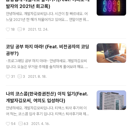
모씨입니다. 시간이 참 빠르네요. 어느덧 2021년 한 해가
발자의 2021년 회고록)
저물어가고 있어요.... 연말이면 뭐다?!?!?!? 회고록 한번 써
글 내용
야죠! 그래서 준비했습 artist-developer.tistory.com
안녕하세요. 개발자김모씨입니다. 시간이 참 빠르네요. 어
실력은 제자리인데 시간은 너무 빠르고, 나이는 먹어가
느덧 2021년 한 해가 저물어가고 있어요.... 연말이면 뭐
고.... 아쉬움이 잔뜩 묻어났던 회고록 이었습니다 ㅠㅠㅠㅠ
다?!?!?!? 회고록 한번 써야죠! 그래서 준비했습니다! 증권
작성시간
18
9
2021. 12. 24.
치열하게 살아야겠다고 새삼..
업계 IT 후기를 중심으로 2021 회고를 써보려 합니다. 아
직 안 보신 분은 먼저 보고 오세요! https://artist-devel
oper.tistory.com/42 나의 코스콤(한국증권전산) 이직
코딩 공부 하지 마라! (Feat. 비전공자의 코딩
일기(Feat. 개발자김모씨, 여의도 입성하다) 안녕하세요.
공부?)
개발자김모씨입니다. 티맥스 퇴사 후기에 이어 적는, 코스
글 내용
콤 입사 후기 입니다. 티맥스 퇴사후기와 제조업계 퇴사 후
-프로그래밍 공부 하지 마라!- 안녕하세요. 개발자김모씨
기는 아래 글을 참조하세요! http artist-developer.tist
입니다. 오늘은 무거운 주제를 솔직하게 풀어보려 해요. 4
ory.com 지난 1년의 회고록. 지금 바로, 시작합니다!! 역
차 산업혁명이다. 제2의 IT버블이다 하면서 프로그래밍이
작성시간
31
3
2021. 8. 18.
대급 정신 없었던 ..
기본 소양이 되는 시대라고 해도 과언이 아니죠? 얼마전에
도, 친구에게 연락이 왔었습니다. "요새 개발자가 대세라던
데, 나도 코딩이나 배워서 개발자 해볼까?" 연초에는 사촌
나의 코스콤(한국증권전산) 이직 일기(Feat.
동생도 저에게 물어봤어요. "형 나 이대로 가면 취업 안될
개발자김모씨, 여의도 입성하다)
것 같은데, 코딩 배워서 개발자할까? 개발자 요새 돈 엄청
글 내용
벌던데....?" 이 글을 읽고 있는 여러분들은 어떠신가요? 비
안녕하세요. 개발자김모씨입니다. 티맥스 퇴사 후기에 이
전공자분들, 최근에 IT 회사들 연봉 1000만원 2000만원
어 적는, 코스콤 입사 후기 입니다. 티맥스 퇴사후기와 제조
씩 올려줬다는 기사에 이런 고민을 해보시지 않으셨나요?
업계 퇴사 후기는 아래 글을 참조하세요! https://artist-d
작성시간
54
63
2021. 4. 16.
현업 개발자분들, 주변에서 이런 이야기를 심심치 않게 듣
eveloper.tistory.com/40 TmaxSoft(티맥스소프트)
고 있으시진 않나요?..
입사부터 퇴사까지 (퇴사자의 티맥스 파헤치기) 안녕하세