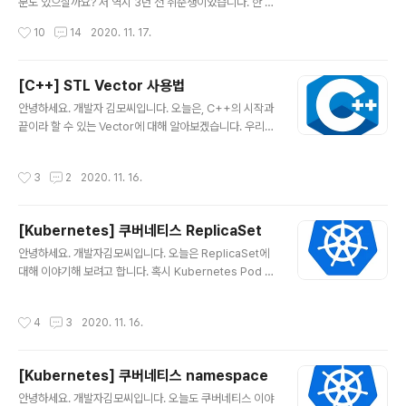
약어죠. 각각의 의미를 살펴보면, Extract : 소스 data로부
분도 있으실까요? 저 역시 3년 전 취준생이었습니다. 한 시
터 추출 Transform : DeNomalize 등의 추출된 데이터
즌만에 무조건! 취업한다! 라는 의지 아래 한 시즌에 서류 1
작성시간
10
14
2020. 11. 17.
변형 Load : DW(DataW..
20개를 냈던 괴물이었죠. 인적성을 25 여개 회사를 보았
고, 거르고 걸러 15 여개의 회사 면접을 봤었습니다. 뭐....
이런 썰은 좀 더 나중에 풀어볼 거구요.... 오늘은 지난 3년
[C++] STL Vector 사용법
간 개발자로 일하면서 느꼈던, 어떤 회사에서 일해야 하는
글 내용
안녕하세요. 개발자 김모씨입니다. 오늘은, C++의 시작과
가 에 대해 담백하게 적어보려 합니다. (이 글은 특정 기업
끝이라 할 수 있는 Vector에 대해 알아보겠습니다. 우리가
을 홍보한다거나 추천해주는 글이 아닙니다.) 개발자 전성
C언어를 사용할 때 가장 스트레스 받는 일은 무엇이었나
시대 4차 산업혁명, 스마트 팩토리, 디지털 트랜스폼, 빅데
요? 뭐...여러가지가 있겠지만...(지옥의 C언어) 아무래도
이터, 인공지능, ... 익숙한 키워드죠? 이런 키워드 아래 수
작성시간
3
2
2020. 11. 16.
동적배열 부분이 아닐까 싶습니다. int형 동적 배열을 생성
많은 회사들에서 개발자를 채용하고 있습니다. 제조업계는
한다고 하면, #include #include // malloc, free 함수
물론..
가 선언된 헤더 파일 int main() { int size; scanf("%d",
[Kubernetes] 쿠버네티스 ReplicaSet
&size); int *numPtr = malloc(sizeof(int) * size); //
글 내용
(int 크기 * 입력받은 크기)만큼 동적 메모리 할당 free(nu
안녕하세요. 개발자김모씨입니다. 오늘은 ReplicaSet에
mPtr); // 동적으로 할당한 메모리 해제 } 이런 식으로, ma
대해 이야기해 보려고 합니다. 혹시 Kubernetes Pod 포
lloc과 free를 ..
스팅 안보신 분들은 얼릉 다녀오세요~~ artist-develop
er.tistory.com/32?category=949818 [Kubernet
작성시간
4
3
2020. 11. 16.
es] 쿠버네티스 Pod 안녕하세요. 개발자 김모씨입니다.
쿠버네티스 시리즈를 이어가고 있죠. 혹시 이전 포스팅 '쿠
버네티스 구조'를 아직 안 보신 분은 얼렁 다녀오세요~ art
[Kubernetes] 쿠버네티스 namespace
ist-developer.tistory.com/31 안 artist-develope
글 내용
r.tistory.com 레플리카셋(ReplicaSet) 이란? 자. 이전
안녕하세요. 개발자김모씨입니다. 오늘도 쿠버네티스 이야