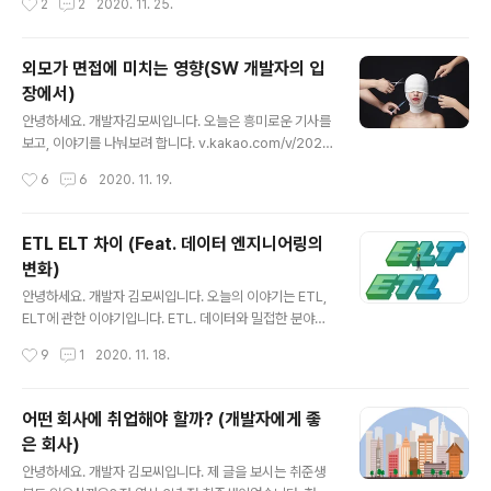
2
2
2020. 11. 25.
- 데이터 정의어 DDL은 데이터베이스 스키마를 정의하거
무실을 준다더라~ 오늘은 이직부터 퇴사까지. 제가 보고..
나 조작하기 위한 언어입니다. 생성, 수정, 삭제 등의 데이
터 전체 골격을 결정하는 역할을 담당합니다. DDL의 대상
외모가 면접에 미치는 영향(SW 개발자의 입
은 SCHEMA, DOMAIN, TABLE, VIEW, INDEX 등이
장에서)
있습니다. 단, DDL은 명령어를 입력하는 순간 작업이 즉시
글 내용
완료(AUTO COMMIT)되기 때문에 주의하여야 합니다.
안녕하세요. 개발자김모씨입니다. 오늘은 흥미로운 기사를
종류 역할 CREATE 대상 객체를 생성합니다. ALTER 대
보고, 이야기를 나눠보려 합니다. v.kakao.com/v/2020
상 객체의 구조를..
1119012207829 기업 절반 이상 "지원자의 '외모' 채용
작성시간
6
6
2020. 11. 19.
평가에 영향 미쳐"..평균 30% [서울=뉴시스] 김종민 기자
= 직무 역량과 관련 없는 지원자의 ‘외모’가 채용 평가에서
배제돼야 한다는 사회적 요구가 계속되고 있지만, 여전히
ETL ELT 차이 (Feat. 데이터 엔지니어링의
영향을 미치고 있는 것으로 나타났다. 구인구 v.kakao.co
변화)
m 우리는 철저히 지원자의 입장에서, '외모 때문에 면접에
글 내용
서 떨어지지 않을까?' 하는 고민을 수 차례 해본 경험이 있
안녕하세요. 개발자 김모씨입니다. 오늘의 이야기는 ETL,
습니다. 취준생이 외모 때문에 합격 여부를 걱정한다는 수
ELT에 관한 이야기입니다. ETL. 데이터와 밀접한 분야에
많은 기사도 있었습니다. 위 기사에 따르면, 사람인에서는
서 일하고 계신 분들은 많이 들어보셨을 겁니다. 최근엔 'E
작성시간
9
1
2020. 11. 18.
독특하게도 기업체를 대상으로 조사를 했네요. 그 결과로..
TL 시대의 종말'이라고 할 정도로, ETL에서 ELT로 흐름
이 바뀌고 있죠. 그래서 오늘은, ETL과 ELT는 무엇이고 왜
이러한 변화의 흐름이 생겨났는지에 대해 이야기해보겠습
어떤 회사에 취업해야 할까? (개발자에게 좋
니다. ETL이란? 보통 데이터 엔지니어 또는 데이터베이스
은 회사)
엔지니어의 일은 ETL에서 시작한다고 해도 과언이 아닙니
글 내용
다. ETL이란 Extract, Transform, Load 세 단어의 축
안녕하세요. 개발자 김모씨입니다. 제 글을 보시는 취준생