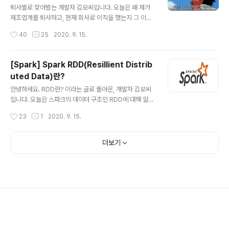
학하여 현재 4학기를 모두 마치고, 수료 상태로 논문을 작
퇴사썰로 찾아뵙는 개발자 김모씨입니다. 오늘은 왜 제가
성 중입니다. 많은 개발자, 아니 개발자를 넘어 많은 직장인
제조업계를 퇴사하고, 현재 회사로 이직을 했는지 그 이유
분들이 고민하시죠. 야간대학원(특수대학원)..
에 대해 이야기해볼까 합니다. 최근에 개발자 꼬동 님의 글
작성시간
40
25
2020. 9. 15.
을 보고 저도 저의 이야기를 하고 싶어졌어요. 정신나갔냐
며 두손 들고 막는 주변의 만류에도, 많은 걸 포기하면서도,
퇴사를 결심했던 이유. 이직을 결심했던 이유. 시작합니다.
[Spark] Spark RDD(Resillient Distrib
저는 25살의 나이로, 2018년 1월 누구나 아는 그 그룹의
uted Data)란?
반도체 쪽에 입사했습니다. 남자 치고 굉장히 빠른 나이었
글 내용
죠. 휴학 한번도 없이, 군휴학도 최소로 하고 달렸으니까요.
안녕하세요. RDD란? 이라는 글로 돌아온, 개발자 김모씨
첫회사는 저에게 아직도 인상 깊었던 게, 입사날(신입 연수
입니다. 오늘은 스파크의 데이터 구조인 RDD에 대해 알아
원에 들어간 첫 날)이 제 생일이었어요 ㅎㅎㅎㅎㅎ 선물같
볼 건데요. 스파크는 기본적으로 RDD들의 흐름에 의해 동
작성시간
23
1
2020. 9. 15.
은 회사였죠 회사에서 생일파티를 해주더라구요. ㅋㅋㅋㅋ
작한다고 보시면 됩니다. 스파크가 무엇인지, 스파크의 구
ㅋㅋㅋ 몰래카메라도 해주..
조는 어떤지 저번 글을 읽지 않으셔서 아직 모르시는 분들
(!)은 얼렁 가서 훑고 오시죠! [Spark] Apache Spark
더보기
(아파치 스파크)란? 빅데이터 빅데이터 빅데이터.... 뉴스에
서고, 채용공고에서고 연일 화두에 오르는 키워드이다. 특
히 이 글을 보는 당신이 컴공이라면, 마치 족쇄마냥 우리의
진로를 고민하게 만드는 단어일 것�� artist-develop
er.tistory.com 스파크의 데이터 구조는 크게 - RDD (R
esillient Distributed Data) -..