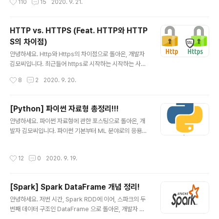
110
15
2020. 9. 21.
면, 한 번 쯤은 들어봤을 법한 용어인데요. 흔히, DevOps
엔지니어의 핵심 업무라고들 하죠. 그런데 혹시 정확히 무
슨 뜻인지 모르시면서 고개를 끄덕거리고 넘어간 경험....있
HTTP vs. HTTPS (Feat. HTTP와 HTTP
으신가요? 우리 서로가 무슨 일을 하고 있는지는 알아야 하
S의 차이점)
잖아요.... 그래서 오늘은 제가, 이 CI/CD 가 무엇이고 이
글 내용
쪽 분야가 왜 중요한지! 에 대해 설명해드릴게요. CI (Cont
안녕하세요. Http와 Https의 차이점으로 돌아온, 개발자
inuous Integration) 먼저 CI부터 살펴볼까요? CI는 Co
김모씨입니다. 최근들어 https로 시작하는 시작하는 사이
ntinuous Integration 즉, 지속적인 통합이라는 의미입
트들이 늘어나고 있죠? 뭐...보안이 강화되었다는 건 알겠
작성시간
8
2
2020. 9. 20.
니다. 지속적인 통합이란, 어플리..
는데... 무슨 차이인지 정확히 모르는 분들 많으시죠? 오늘
은 Http와 Https는 각각 무엇이고, Https의 장점은 무엇
인지에 대해 쉽고 명확하게 이야기 해보려 합니다. HTTP
[Python] 파이썬 자료형 총정리!!!
와 HTTPS의 의미 먼저 http와 https의 의미에 대해 알
글 내용
안녕하세요. 파이썬 자료형에 관한 포스팅으로 돌아온, 개
아야겠죠? http는 HyperText Transfer Protocol의
발자 김모씨입니다. 파이썬 기본부터 ML 분야로의 응용까
약자입니다. 네. 무슨 말인지 전혀 모르시겠다구요? (사실
지 포스팅을 해보겠다고 질렀긴 했는데 이걸 뭐 어디서부
전공자 빼고 저걸 보자마자 이해할 있는 사람이 얼마나 되
터 시작해야 하나... 고민을 많이 했습니다. 생각해보니 파
겠어요...) 각 단어별로 하나하나 풀어서 접근해보죠. //Hy
작성시간
12
0
2020. 9. 19.
이썬에 대한 글을 찾아보시는 분들 중 대부분은, 이거나 둘
perText : 비선형적 링크를 통해..
중 하나이실 거라고 생각이 드네요. 다시 말해, 파이썬의 기
본 문법이 중요한 것이 아니라 '파이썬이 어떻게 쓰이는지',
[Spark] Spark DataFrame 개념 정리!
'어떤 분야에 어떻게 응용되는지'가 더 궁금하실 것 같았습
글 내용
니다. 그래서 내린 결론으로, 파이썬 기본 문법은 최대한 짧
안녕하세요. 저번 시간, Spark RDD에 이어, 스파크의 두
게, 핵심만 짚고 빠르게 넘어가려 합니다! 그리고 ML이나
번째 데이터 구조인 DataFrame 으로 돌아온, 개발자 김
데이터 쪽 라이브러리를 활용한 응용으로 넘어가는 거죠.
모씨입니다. 혹시 스파크의 가장 기본적인 데이터 구조인