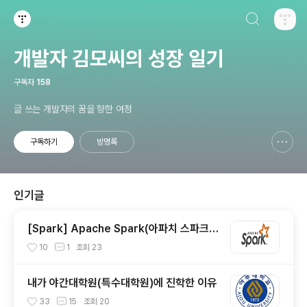
검색하기
티스토리
개발자 김모씨의 성장 일기
구독자
158
글 쓰는 개발자의 꿈을 향한 여정
구독하기
방명록
신고하기 레이어
열기
인기글
[Spark] Apache Spark(아파치 스파크)
란?
10
1
조회
23
내가 야간대학원(특수대학원)에 진학한 이유
33
15
조회
20