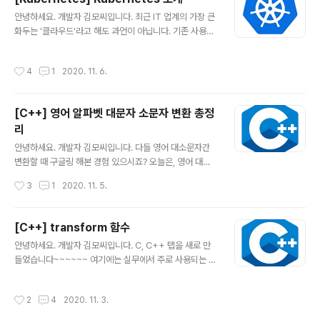
드에서 운영하고 사용자는 이를 스 artist-developer.tis
글 내용
tory.com IT 신기술을 배우면서 가장 어려운 것은, 역시
안녕하세요. 개발자 김모씨입니다. 최근 IT 업계의 가장 큰
생소한 용어와 컨셉이 아닐 수 없습니다. 그래서 오늘은, 쿠
화두는 '클라우드'라고 해도 과언이 아닙니다. 기존 사용자
버네티스의 구조에 대해 쉽고 빠르게 알아보겠습니다. 쿠
의 모바일에서 돌아가던 게임을 클라우드에서 운영하고 사
버네티스 구성 쿠버네티스의 기본적인..
용자는 이를 스트리밍해서 즐긴다거나, 내부 서버로 돌리
작성시간
4
1
2020. 11. 6.
던 서비스를 클라우드(AWS, GCP 등) 환경으로 전환하려
는 시도들이 많이 일어나고 있죠. 바야흐로 '대(大)클라우
드 시대'(대항해시대)라고 해도 과언이 아니죠. 오늘 이야
[C++] 영어 알파벳 대문자 소문자 변환 총정
기하려는 Kubernetes는 이 클라우드의 거대한 흐름에서
리
중심축이 되고 있는 기술입니다.(like 태풍의 눈) 그래서 오
글 내용
늘은 Kubernetes(짧게 말해 k8s)란 무엇인지에 대해 적
안녕하세요. 개발자 김모씨입니다. 다들 영어 대소문자간
어보려 합니다. 앞으로 Kubernetes에 대해서 쭉쭉 적어
변환할 때 구글링 해본 경험 있으시죠? 오늘은, 영어 대소
볼 생각이니 함께하자구요! 쿠버네티스란? 쿠버네티스를
문자 변환 방법을 총정리 해보겠습니다. 1. 직접 연산 코딩
작성시간
3
1
2020. 11. 5.
공부하면서 ..
의 묘미는 역시 밑바닥부터 직접 해보는 거죠? 모든 함수는
쓰기 전에, 원리를 알아야 하는 법입니다. 원리를 이해하고
나서, 이미 구현된 함수를 쓸 때 더 효율적으로 쓸 수 있죠.
[C++] transform 함수
로우레벨로 직접 짜봅시다!!! (근엄) #include #include
글 내용
안녕하세요. 개발자 김모씨입니다. C, C++ 탭을 새로 만
#include using namespace std; int mytolower(in
들었습니다~~~~~~ 여기에는 실무에서 주로 사용되는 함
t c) { if ((c >= 'A') && (c = 'a') && (c
수들, 또는 코딩테스트에서 사용하면 편리한 함수들을 간
단하고 가볍게 공유할 거에요! 저도 레퍼런스 자료로 삼고,
작성시간
2
4
2020. 11. 3.
여러분도 공유받고 알아갈 수 있으니, 누이좋고 매부좋고
도랑치고 가재잡고 님도보고 뽕도따고 마당쓸다 돈도줍는