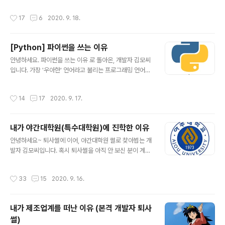
오늘은 그 첫번째로, 파이썬의 자료형에 대한 총괄적 설명
RDD를 설명하는 포스팅을 아직 보지 않으신 분들은(!) 얼
작성시간
17
6
2020. 9. 18.
입니다! 파이썬 자료형의..
렁 다녀오시죠! artist-developer.tistory.com/17 [S
park] Spark RDD(Resillient Distributed Data)란?
안녕하세요. RDD란? 이라는 글로 돌아온, 개발자 김모씨
[Python] 파이썬을 쓰는 이유
입니다. 오늘은 스파크의 데이터 구조인 RDD에 대해 알아
글 내용
볼 건데요. 스파크는 기본적으로 RDD들의 흐름에 의해 동
안녕하세요. 파이썬을 쓰는 이유 로 돌아온, 개발자 김모씨
작한다고 보시면 됩니다. �� artist-developer.tistor
입니다. 가장 '우아한' 언어라고 불리는 프로그래밍 언어죠.
y.com 저번 포스팅에서 스파크의 데이터 구조는 크게 - R
파이썬 입니다. 파이썬은 네델란드 출신의 '귀도 반 로섬'이
DD (R..
라는 분에 의해 개발되었는데요. Microsoft와의 인터뷰에
작성시간
14
17
2020. 9. 17.
따르면, '심심한 김에' 만들었다고 하죠.....(천재는 심심하
면 세상을 바꾼다!) 크리스마스 주에 연구실이 닫혀있어서,
집에서 만들었다고 합니다. ㄷㄷㄷㄷㄷ 비슷한 사례로, 리
내가 야간대학원(특수대학원)에 진학한 이유
눅스를 만든 '리누스' 라는 분도 계십니다. 리눅스도 핀란드
글 내용
헬싱키 공대의 대학생이었던 리누스 토르발스가 심심해서
안녕하세요~ 퇴사썰에 이어, 야간대학원 썰로 찾아뵙는 개
만든 OS로 유명합니다. (천재X들....) 초기에는 다소 불안
발자 김모씨입니다. 혹시 퇴사썰을 아직 안 보신 분이 계시
정했지만, 대기업들이 리눅스 개발을 지원하는 등 발전을
다면, 얼른 다녀오시죠. (치근덕 치근덕) artist-develop
거듭해 갓급의 OS로 재탄생했죠! 귀도반로섬은 유럽 쪽에
er.tistory.com/18 내가 제조업계를 떠난 이유(본격 개발
작성시간
33
15
2020. 9. 16.
서는 ..
자 퇴사 썰) 퇴사썰로 찾아뵙는 개발자 김모씨입니다. 오늘
은 왜 제가 제조업계를 퇴사하고, 현재 회사로 이직을 했는
지 그 이유에 대해 이야기해볼까 합니다. 최근에 개발자 꼬
내가 제조업계를 떠난 이유 (본격 개발자 퇴사
동 님의 글을 보고 저도 저의 artist-developer.tistory.
썰)
com 저는 2018년 9월 아주대학교 정보통신대학원에 입
글 내용