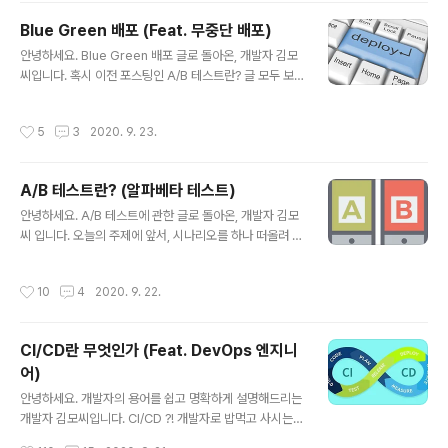
일석이조의 시간~~~이겠죠!!!!!(자기합리화) 그럼 시작해
Blue Green 배포 (Feat. 무중단 배포)
보죠! transform 함수의 원형 transform 함수는 에 정의
글 내용
되어 있습니다! 특정 함수를 써서 값을 변경하거나 할 때 유
안녕하세요. Blue Green 배포 글로 돌아온, 개발자 김모
용한 함수죠. 형태는 크게 두 가지로 나눌 수 있는데요. 단
씨입니다. 혹시 이전 포스팅인 A/B 테스트란? 글 모두 보
항(unary) 항수형 포맷과 이항(binary) 함수형 포맷입니
셨나요? 오늘 할 이야기는 A/B 테스트와 비슷한 점이 많으
다. 단항, 이항 하니까 어려우신가요....? 쉽게 표현하자면, ..
니, 아직 안 보신 분들은~ 얼른 훑고 오시죠!
작성시간
5
3
2020. 9. 23.
A/B 테스트란? (알파베타 테스트)
글 내용
안녕하세요. A/B 테스트에 관한 글로 돌아온, 개발자 김모
씨 입니다. 오늘의 주제에 앞서, 시나리오를 하나 떠올려 보
죠. " A씨는 인터넷 쇼핑몰 회사에 다니는 FE(Front-End)
엔지니어입니다. 몇날몇일을 고민하다가, 쇼핑몰 홈페이지
작성시간
10
4
2020. 9. 22.
를 개선하였습니다. 깃에 커밋을 날리고 병합을 한 후, 칼퇴
를 준비하네요. 퇴근 하기 전, 쇼핑몰 운영팀(DevOps)에
배포 요청 메일을 보냅니다. 이제 가방을 들고 퇴근하려는
CI/CD란 무엇인가 (Feat. DevOps 엔지니
데.... '띠링!' 쇼핑몰 운영팀의 개발자 김모씨가 메시지 보냈
어)
네요. "UI 수정하셨네요. A/B 테스트 해야하죠? 테스트 시
글 내용
나리오 작성해주세요." 고개를 갸웃하는 A씨. "A/B 테스
안녕하세요. 개발자의 용어를 쉽고 명확하게 설명해드리는
트? 그게 뭐람....개발자(놈)들은 꼭 자기들끼리 용어 쓴다
개발자 김모씨입니다. CI/CD ?! 개발자로 밥먹고 사시는
니깐..." A씨는 가방을 슬그머니 내려놓고, ..
분들이시라면, 혹은 IT서비스 업계에 종사하시는 분들이라
작성시간