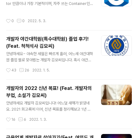
tor 만큼이나 가장 기본적이며, 자주 쓰는 Container인 L
ist에 대해 알아보겠습니다. 목차 List란 무엇인가? 간단히
List에 대해서 알아보죠. 저번 글에서 C++의 Vector에
작성시간
0
0
2022. 5. 3.
대해서 알아봤었죠? 아직 안 본 분들은 우선 보고 오시구
요...(호다닥) https://artist-developer.tistory.com/
35 [C++] STL Vector 사용법 안녕하세요. 개발자 김모
개발자 야간대학원(특수대학원) 졸업 후기!
씨입니다. 오늘은, C++의 시작과 끝이라 할 수 있는 Vect
(Feat. 척척석사 김모씨)
or에 대해 알아보겠습니다. 우리가 C언어를 사용할 때 가
글 내용
장 스트레스 받는 일은 무엇이었나요? 뭐...여러가지가 있
안녕하세요~ 야속한 세월은 빠르게 흘러, 어느새 야간대학
artist-developer.tistory.com Vector 외에도 L..
원 졸업 썰로 찾아뵙는 개발자 김모씨입니다. 혹시 야간대
학원 입사 썰 안 보신 분 계신가요? (어디 어디) https://ar
작성시간
43
26
2022. 1. 5.
tist-developer.tistory.com/19 내가 야간대학원(특수
대학원)에 진학한 이유 안녕하세요~ 퇴사썰에 이어, 야간
대학원 썰로 찾아뵙는 개발자 김모씨입니다. 혹시 퇴사썰
개발자의 2022 신년 목표! (Feat. 개발자의
을 아직 안 보신 분이 계시다면, 얼른 다녀오시죠. (치근 art
부업, 소설가 김모씨)
ist-developer.tistory.com 위 글처럼 저는 2018년 1
글 내용
월 첫직장에 입사 후, 2018년 하반기에 야간대학원(특수
안녕하세요 개발자 김모씨입니다! 어느덧 새해가 밝았네
대학원)에 진학하였습니다. 중간에 휴학도 하고 이래저래
요. 2021 회고록에 이어, 신년 목표를 정리해보고 1년 뒤,
조금 밀렸지만, 드디어 졸업을 합니다!!!! 인생에 흔치 않은
이 글을 다시 보며 스스로를 셀프체크해보려 합니다! 회고
작성시간
16
6
2022. 1. 3.
새로운 이벤트라니, 후기 글 한번 ..
록 아직 안보신 분들은 보고오세요! https://artist-devel
oper.tistory.com/44 금융업계 개발자로 살아가기(Fea
t. 여의도 개발자의 2021년 회고록) 안녕하세요. 개발자김
금융업계 개발자로 살아가기(Feat. 여의도 개