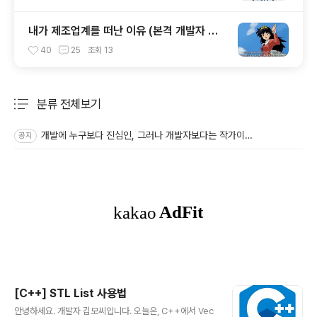
내가 제조업계를 떠난 이유 (본격 개발자 퇴
사 썰)
40
25
조회
13
분류 전체보기
주요 글 목록
개발에 누구보다 진심인, 그러나 개발자보다는 작가이고 싶은 🤔
공지
[C++] STL List 사용법
글 내용
안녕하세요. 개발자 김모씨입니다. 오늘은, C++에서 Vec