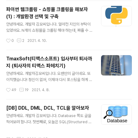
요. 개발자김모씨입니다. 오랜만의 글이네요. 또 이직했습
파이썬 웹크롤링 - 쇼핑몰 크롤링을 해보자
니다! 정신이 없어, 이제야 다시 포스팅을 하게 되었네요. a
(1) : 개발환경 선택 및 구축
rtist-developer.tistory.com/18 퇴사썰로 찾아 artist
글 내용
-developer.tistory.com https://artist-developer.
안녕하세요. 개발자 김모씨입니다. 얼마전 지인의 부탁이
tistory.com/18 내가 제조업계를 떠난 이유 (본격 개발자
있었어요. N개의 쇼핑몰을 크롤링 해야 하는데, 짜줄 수 있
퇴사 썰) 퇴사썰로 찾아뵙는 개발자 김모씨입니다. 오..
겠냐 하는 거였죠. 크롤러는 3년전 phantomJs를 활용해
작성시간
0
2
2021. 4. 10.
네이버카페, 블로그를 크롤링 해본 게 전부라서 거절하려
했지만, 워낙 막역한 사이기도 하고 제 스스로도 성장할 수
있겠다 싶어 해보기로 하였습니다. 혹시나 이 글을 보게 될
TmaxSoft(티맥스소프트) 입사부터 퇴사까
앞으로 크롤러를 개발하게 되실 분들께 도움이 되기를 바
지 (퇴사자의 티맥스 파헤치기)
라며 개발과 함께 그 기록을 남겨보려 합니다. NEEDS 분
글 내용
석 개발을 시작하기에 앞서 명확한 NEEDS 분석부터 해야
안녕하세요. 개발자김모씨입니다. 오랜만의 글이네요. 또
죠? 1. 폐쇄적 쇼핑몰 요청이 들어온 쇼핑몰들은 상당히 폐
이직했습니다! 정신이 없어, 이제야 다시 포스팅을 하게 되
쇄적이었습니다. 로그인한 유저들에게만 상품 정보를 제공
었네요. artist-developer.tistory.com/18 내가 제조
작성시간
49
19
2021. 4. 8.
하였기에, 크롤링 실행 전 로그인 기능이 필요합니다. 2. 상
업계를 떠난 이유 (본격 개발자 퇴사 썰) 퇴사썰로 찾아뵙
품 탭 전환 일반적..
는 개발자 김모씨입니다. 오늘은 왜 제가 제조업계를 퇴사
하고, 현재 회사로 이직을 했는지 그 이유에 대해 이야기해
[DB] DDL, DML, DCL, TCL을 알아보자
볼까 합 artist-developer.tistory.com 작년 이맘 때,
글 내용
안녕하세요. 개발자 김모씨입니다. Database 쪽도 글을
반도체 회사에서 퇴사를 했었는데요. 제조업을 떠나 이직
적어보려 합니다. 첫번째로, 오늘은 SQL(Structured Qu
한 곳이 바로, 티맥스 였습니다. 개발자들에겐 무척 유명하
ery Language)에서 흔히 사용되는 DDL, DML, DCL에
면서도 이직하기엔 멈칫하게 되는 회사죠. 소문이 참 많은
대해서 알아봅시다. DDL : Data Definition Language
회사이기 때문입니다. 학벌로 연봉을 나눈다더라~ 1인 사
작성시간